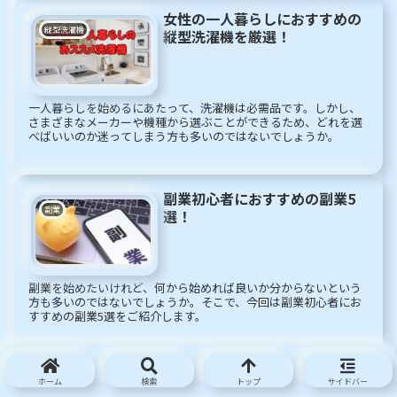
女性の一人暮らしにおすすめの
縦型洗濯機
縦型洗濯機を厳選！
一人暮らしを始めるにあたって、洗濯機は必需品です。しかし、
さまざまなメーカーや機種から選ぶことができるため、どれを選
べばいいのか迷ってしまう方も多いのではないでしょうか。
副業初心者におすすめの副業5
副業
選！
副業を始めたいけれど、何から始めれば良いか分からないという
方も多いのではないでしょうか。そこで、今回は副業初心者にお
すすめの副業5選をご紹介します。
30代女性おひとり様必見！防犯
ホーム
検索
トップ
サイドバー
防犯カメラ
カメラで安心して暮らすグッズ