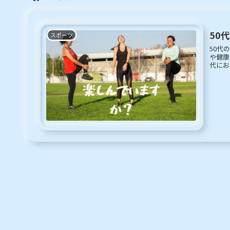
50
スポーツ
50代の
や健康
代にお