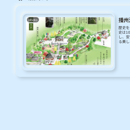
播州
photo
歴史を
史は1
し、安
る美し