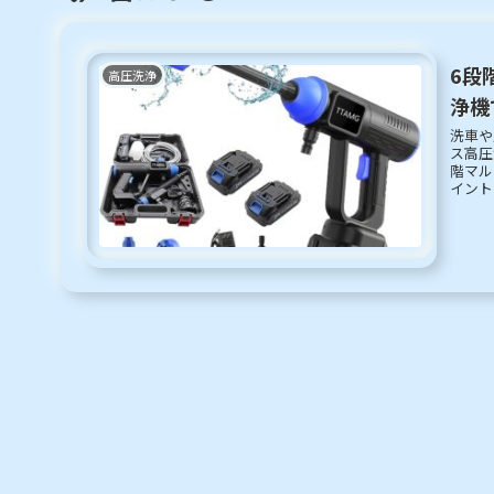
6段
高圧洗浄
浄機
洗車や
ス高圧
階マル
イント