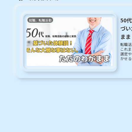
50
就職、転職活動
づい
まま
転職活
これま
選定や
かせる