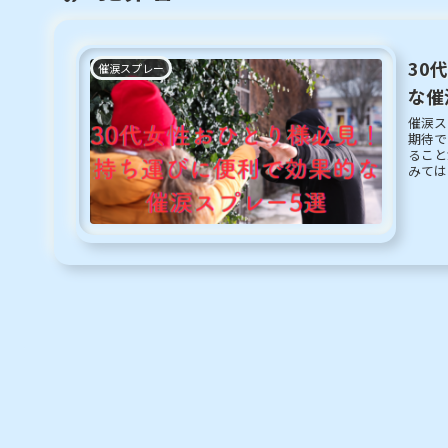
30
催涙スプレー
な催
催涙ス
期待で
ること
みては
は、女